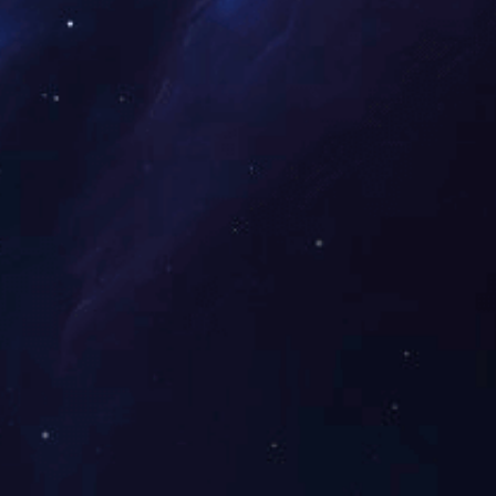
心
产品展示
厂区环境