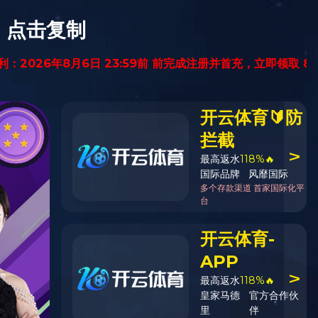
中文
English
产品展示
厂区环境
在线留言
招贤纳士
华体会(中
国)