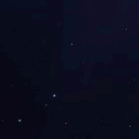
首页
关于我们
新闻中
华体会(中国)
联系电话：0472-5352900
市场部电话：0472-5352917/5352919
传真：0472-5352918
邮箱：baotousanlong@126.com