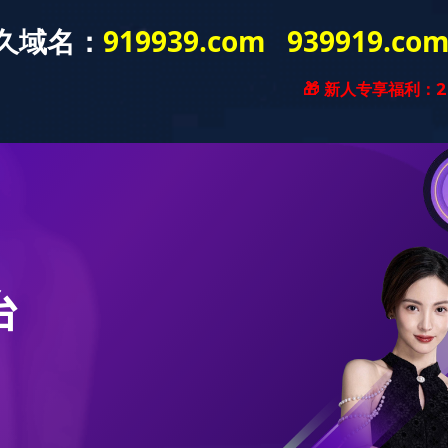
0
首页
关于我们
新闻中心
erials CO., LTD