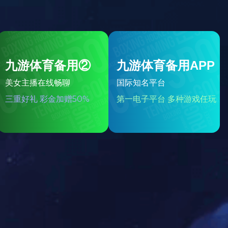
行业新闻
通知公告
安全知识
华体会(中国)
◆ 咨询热线：0472-5352900