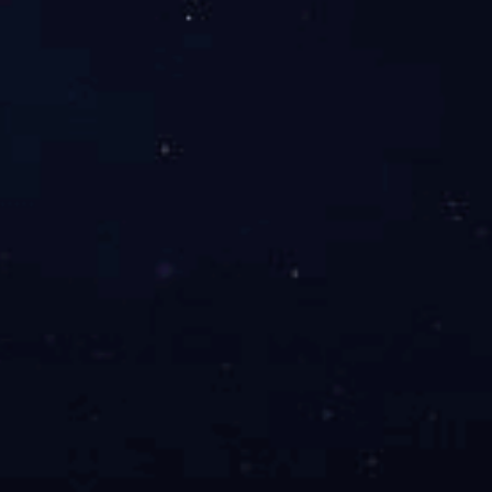
在线留言
招贤纳士
华体会(中国)
扫码华体会(中国)